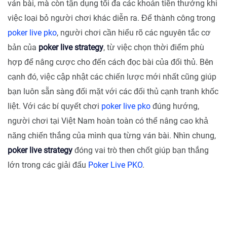
ván bài, mà còn tận dụng tối đa các khoản tiền thưởng khi
việc loại bỏ người chơi khác diễn ra. Để thành công trong
poker live pko
, người chơi cần hiểu rõ các nguyên tắc cơ
bản của
poker live strategy
, từ việc chọn thời điểm phù
hợp để nâng cược cho đến cách đọc bài của đối thủ. Bên
cạnh đó, việc cập nhật các chiến lược mới nhất cũng giúp
bạn luôn sẵn sàng đối mặt với các đối thủ cạnh tranh khốc
liệt. Với các bí quyết chơi
poker live pko
đúng hướng,
người chơi tại Việt Nam hoàn toàn có thể nâng cao khả
năng chiến thắng của mình qua từng ván bài. Nhìn chung,
poker live strategy
đóng vai trò then chốt giúp bạn thắng
lớn trong các giải đấu
Poker Live PKO
.