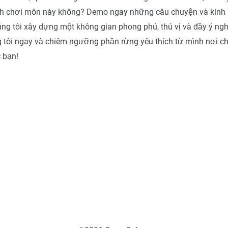
hích chơi môn này không? Demo ngay những câu chuyện và kin
ng tôi xây dựng một không gian phong phú, thú vị và đầy ý ng
 tôi ngay và chiêm ngưỡng phần rừng yêu thích từ mình nơi ch
 bạn!