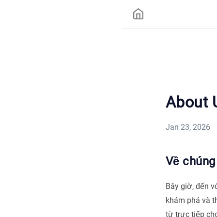
About 
Jan 23, 2026
Về chúng 
Bây giờ, đến v
khám phá và th
từ trực tiếp c