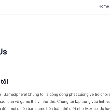
Home
Us
tôi
ới GameSphere! Chúng tôi là cộng đồng phát cuồng về trò chơi 
ảo luận về game thú vị như thế. Chúng tôi tập trung vào lĩnh vự
ho đến mọi phiên bản game trên toàn thế giới như Mexico, Úc h